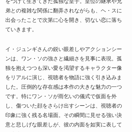
をつけて生きてきた孤独な皇子。皇位の継承や兄
弟との複雑な関係に翻弄されながらも、ヘ・スに
出会ったことで次第に心を開き、切ない恋に落ち
ていきます。
イ・ジュンギさんの鋭い眼差しやアクションシー
ンは、ワン・ソの強さと繊細さを見事に表現。孤
独を抱えつつも深い愛を渇望するキャラクター像
をリアルに演じ、視聴者を物語に強く引き込みま
した。圧倒的な存在感は本作の大きな魅力の一つ
です。特にワン・ソが雨乞いの儀式で仮面を外
し、傷ついた顔をさらけ出すシーンは、視聴者の
印象に強く残る名場面。その瞬間に見せる強い決
意と悲しげな眼差しが、彼の内面を如実に表して