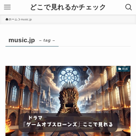
どこで見れるかチェック
ホーム
music.jp
music.jp
– tag –
映画